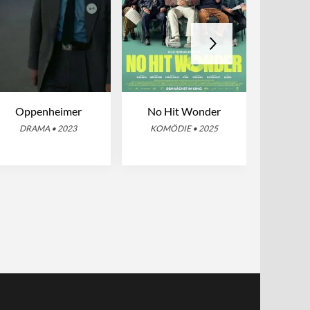
Oppenheimer
No Hit Wonder
Ein fa
A
DRAMA • 2023
KOMÖDIE • 2025
DRA