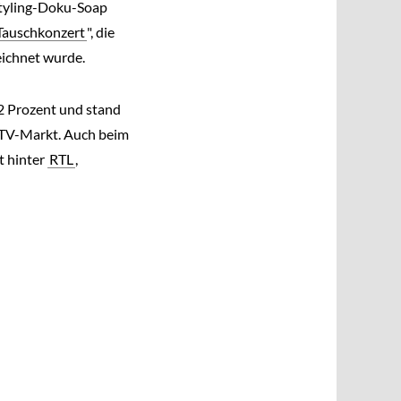
Styling-Doku-Soap
Tauschkonzert
", die
ichnet wurde.
2 Prozent und stand
n TV-Markt. Auch beim
t hinter
RTL
,