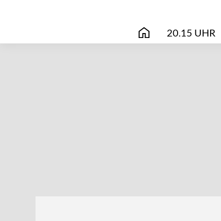
20.15 UHR
START