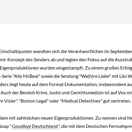
 Einschaltquoten wandten sich die Verantwortlichen im Septembe
ent-Konzept des Senders ab und legten den Fokus auf die Ausstra
er Eigenproduktionen wurden eingestampft. Zu einem großen Erfol
Serie "Ally McBeal" sowie die Sendung "Wa(h)re Liebe" mit Lilo W
ers liegt heute auf dem Format Dokumentation, insbesondere au
. Auch der Bereich Krimi, Justiz und Gerichtsmedizin ist auf Vox mi
m Visier", "Boston Legal" oder "Medical Detectives" gut vertreten.
zudem mit zahlreichen neuen Eigenproduktionen. Zu nennen sind hi
oap "
Goodbye Deutschland
", die mit dem Deutschen Fernsehpre