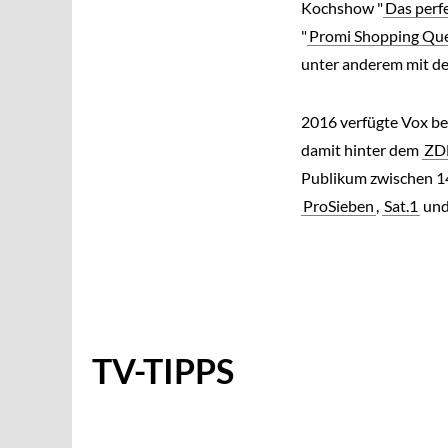
Kochshow "
Das perf
"
Promi Shopping Qu
unter anderem mit d
2016 verfügte Vox be
damit hinter dem
ZD
Publikum zwischen 14
ProSieben
,
Sat.1
und
TV-TIPPS