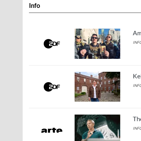
Info
Am
INFO
Ke
INFO
Th
INFO