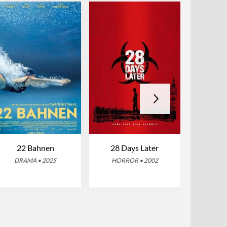
22 Bahnen
28 Days Later
One Ba
A
DRAMA • 2025
HORROR • 2002
ACTI