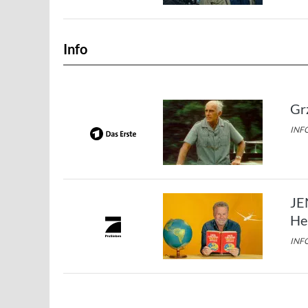
Info
Gr
INFO
JE
He
INFO