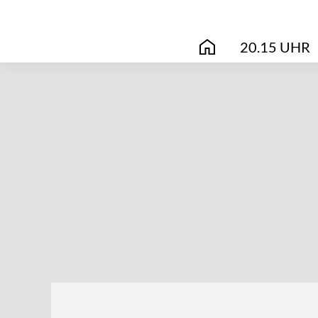
20.15 UHR
START