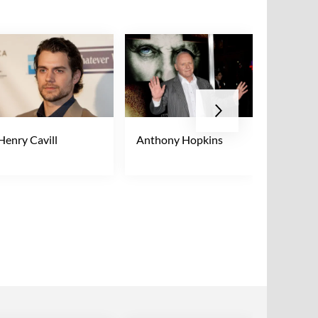
Henry Cavill
Anthony Hopkins
Anya Tay