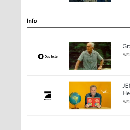
Info
Gr
INFO
JE
He
INFO