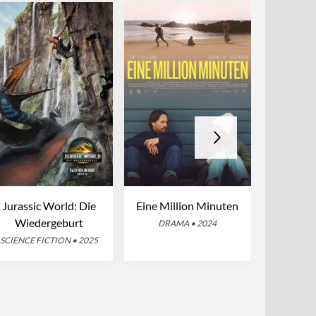
Jurassic World: Die
Eine Million Minuten
Mission:
Wiedergeburt
Dead Rec
DRAMA • 2024
SCIENCE FICTION • 2025
ACTION