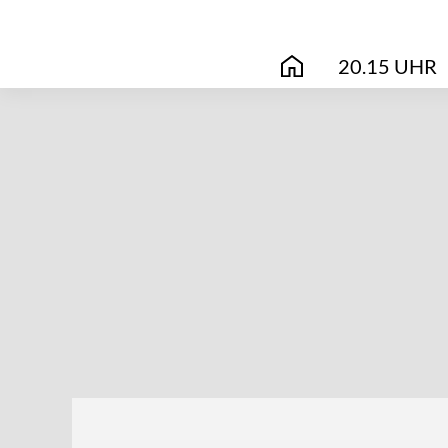
20.15 UHR
START